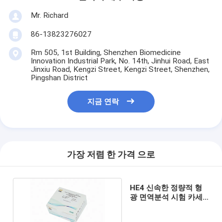
Mr. Richard
86-13823276027
Rm 505, 1st Building, Shenzhen Biomedicine
Innovation Industrial Park, No. 14th, Jinhui Road, East
Jinxiu Road, Kengzi Street, Kengzi Street, Shenzhen,
Pingshan District
지금 연락
가장 저렴 한 가격 으로
HE4 신속한 정량적 형
광 면역분석 시험 카세
트 FIA POCT IVD