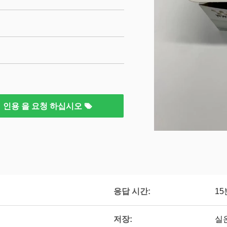
인용 을 요청 하십시오
응답 시간:
15
저장:
실