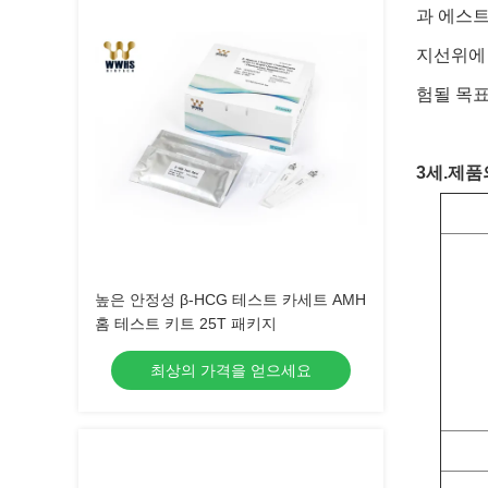
과 에스트
지선위에 
험될 목표
3세.
제품
높은 안정성 β-HCG 테스트 카세트 AMH
홈 테스트 키트 25T 패키지
최상의 가격을 얻으세요