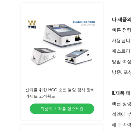
나.
제품의
빠른 정량
사용됩니
에스트라디
방암 여
낭종, 포
산과를 위한 HCG 소변 불임 검사 장비
II.
제품 
카세트 고정확도
빠른 정량
최상의 가격을 얻으세요
석액에 부
해 구속력