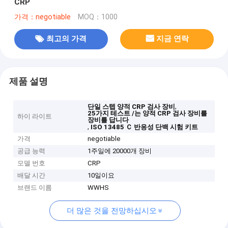
CRP
가격：negotiable
MOQ：1000
최고의 가격
지금 연락
제품 설명
,
단일 스텝 양적 CRP 검사 장비
25가지 테스트 /는 양적 CRP 검사 장비를
하이 라이트
장비를 답니다
,
ISO 13485 Ｃ 반응성 단백 시험 키트
가격
negotiable
공급 능력
1주일에 20000개 장비
모델 번호
CRP
배달 시간
10일이요
브랜드 이름
WWHS
더 많은 것을 전망하십시오