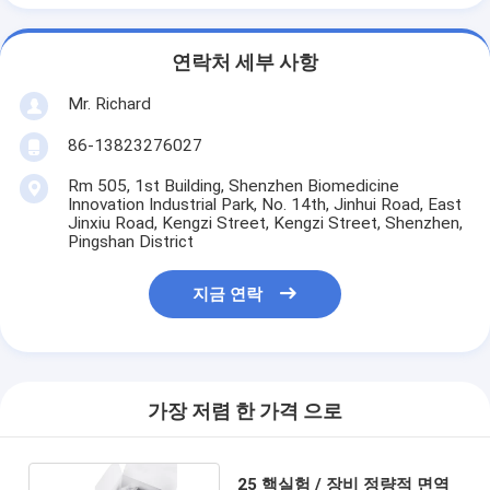
연락처 세부 사항
Mr. Richard
86-13823276027
Rm 505, 1st Building, Shenzhen Biomedicine
Innovation Industrial Park, No. 14th, Jinhui Road, East
Jinxiu Road, Kengzi Street, Kengzi Street, Shenzhen,
Pingshan District
지금 연락
가장 저렴 한 가격 으로
25 핵실험 / 장비 정량적 면역