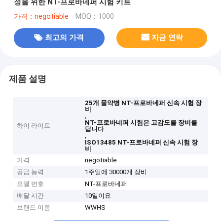
정을 위한 NT-프로바네퍼 시험 키트
가격：negotiable
MOQ：1000
최고의 가격
지금 연락
제품 설명
25개 물약병 NT-프로바네퍼 신속 시험 장
비
,
NT-프로바네퍼 시험은 고감도를 장비를
하이 라이트
답니다
,
ISO13485 NT-프로바네퍼 신속 시험 장
비
가격
negotiable
공급 능력
1주일에 30000개 장비
모델 번호
NT-프로바네퍼
배달 시간
10일이요
브랜드 이름
WWHS