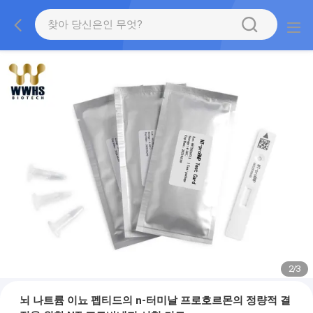
2
/
3
뇌 나트륨 이뇨 펩티드의 n-터미날 프로호르몬의 정량적 결