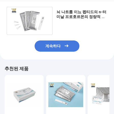
뇌 나트륨 이뇨 펩티드의 n-터
미날 프로호르몬의 정량적 결
정을 위한 NT-프로바네퍼 시
험 키트
계속하다
추천된 제품